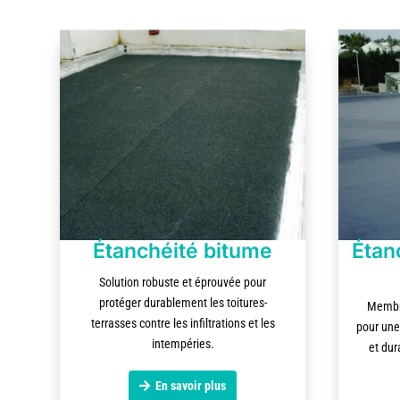
Étanchéité bitume
Étan
Solution robuste et éprouvée pour
protéger durablement les toitures-
Membra
terrasses contre les infiltrations et les
pour une
intempéries.
et dur
En savoir plus