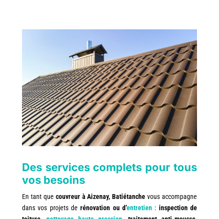
Des services complets pour tous
vos besoins
En tant que
couvreur à Aizenay, Batiétanche
vous accompagne
dans vos projets de
rénovation ou d’
entretien
:
inspection de
toiture,
nettoyage haute pression
, traitement anti-mousse,