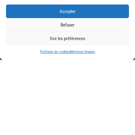
Accepter
Expertise

Refuser
Voir les préférences
Politique de cookies
Mentions légales
Travail de qualité

Entière satisfaction