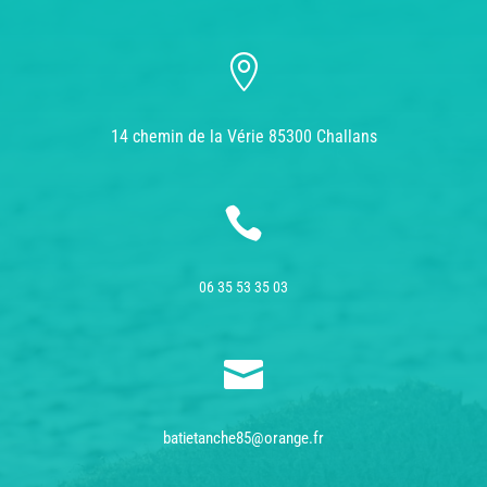

14 chemin de la Vérie 85300 Challans

06 35 53 35 03

batietanche85@orange.fr