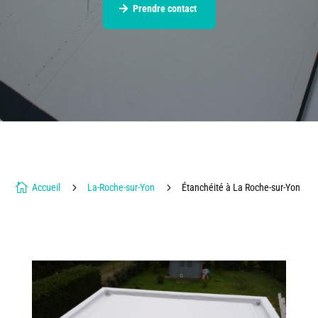
Prendre contact

5
5
Accueil
La-Roche-sur-Yon
Étanchéité à La Roche-sur-Yon