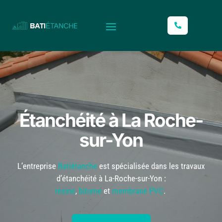
L
Étanchéité à La Roche-
sur-Yon
L’entreprise
Batiétanche
est spécialisée dans les travaux
d’étanchéité à La-Roche-sur-Yon :
résine
,
bitume
et
membrane PVC
.