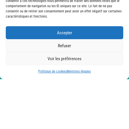
consentir à ces technologies nous permettra de traiter des données telles que le
comportement de navigation ou les ID uniques sur ce site. Le fait de ne pas
consentir ou de retirer son consentement peut avoir un effet négatif sur certaines
Batiétanche
caractéristiques et fonctions.
Contactez-nous
Accepter
Prenez contact avec Batiétanche pour toutes informations sur
Refuser
nos services ou pour toute demande de devis personnalisé et
sans engagement.
Voir les préférences
Politique de cookies
Mentions légales

14 chemin de la Vérie 85300 Challans
