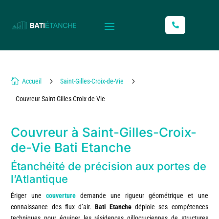
L

5
5
Accueil
Saint-Gilles-Croix-de-Vie
Couvreur Saint-Gilles-Croix-de-Vie
Couvreur à Saint-Gilles-Croix-
de-Vie Bati Etanche
Étanchéité de précision aux portes de
l’Atlantique
Ériger une
couverture
demande une rigueur géométrique et une
connaissance des flux d’air.
Bati Etanche
déploie ses compétences
techniques pour équiper les résidences gillocruciennes de structures